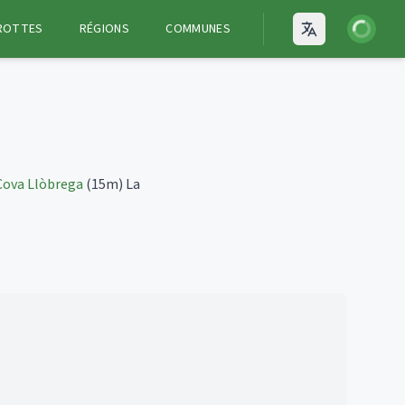
Connexion
ROTTES
RÉGIONS
COMMUNES
Open language
Cova Llòbrega
(15m)
La