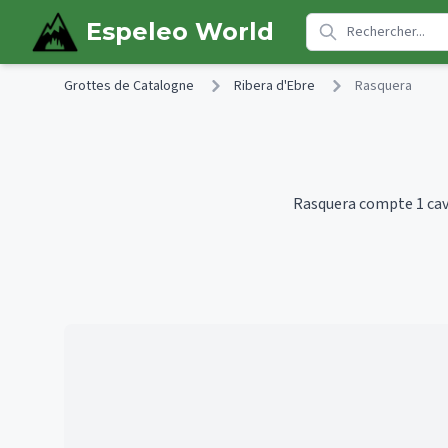
Skip to main content
Espeleo World
Grottes de Catalogne
Ribera d'Ebre
Rasquera
Rasquera compte 1 cavi