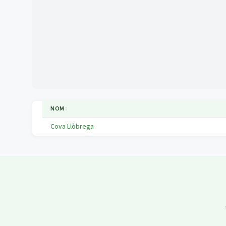
NOM
↕
Cova Llòbrega