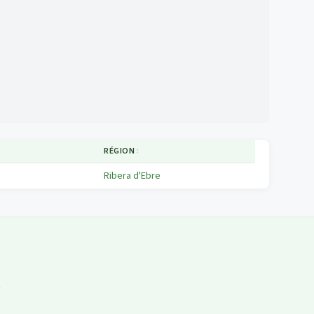
RÉGION
↕
Ribera d'Ebre
t