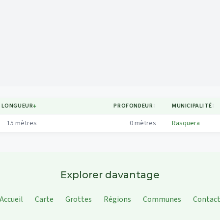
Mapa
LONGUEUR
↓
PROFONDEUR
↕
MUNICIPALITÉ
↕
15
mètres
0
mètres
Rasquera
Explorer davantage
Accueil
Carte
Grottes
Régions
Communes
Contac