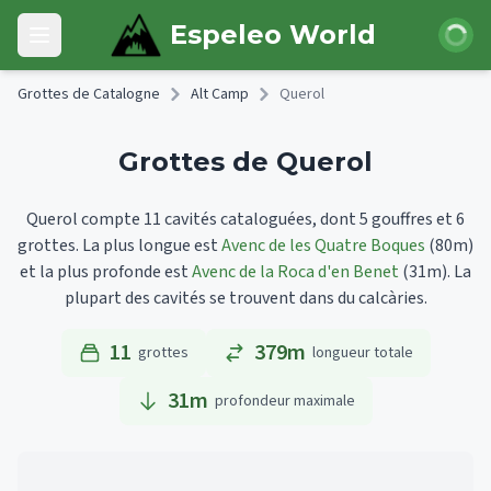
Skip to main content
Connexi
Espeleo World
Open main menu
Grottes de Catalogne
Alt Camp
Querol
Grottes de Querol
Querol compte 11 cavités cataloguées, dont 5 gouffres et 6
grottes.
La plus longue est
Avenc de les Quatre Boques
(80m)
et la plus profonde est
Avenc de la Roca d'en Benet
(31m).
La
plupart des cavités se trouvent dans du calcàries.
11
379m
grottes
longueur totale
31
m
profondeur maximale