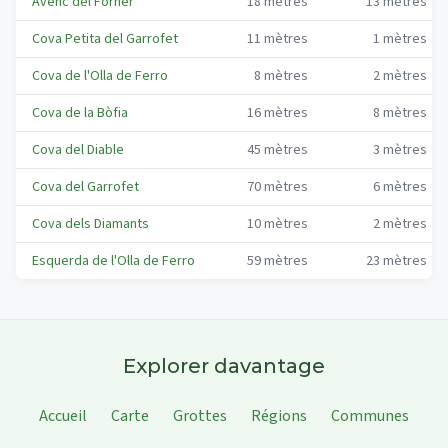
Avenc del Forner
18
mètres
13
mètres
Cova Petita del Garrofet
11
mètres
1
mètres
Cova de l'Olla de Ferro
8
mètres
2
mètres
Cova de la Bòfia
16
mètres
8
mètres
Cova del Diable
45
mètres
3
mètres
Cova del Garrofet
70
mètres
6
mètres
Cova dels Diamants
10
mètres
2
mètres
Esquerda de l'Olla de Ferro
59
mètres
23
mètres
Explorer davantage
Accueil
Carte
Grottes
Régions
Communes