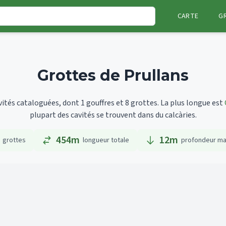
CARTE
G
Grottes de Prullans
ités cataloguées, dont 1 gouffres et 8 grottes.
La plus longue est
plupart des cavités se trouvent dans du calcàries.
454m
12
m
grottes
longueur totale
profondeur ma