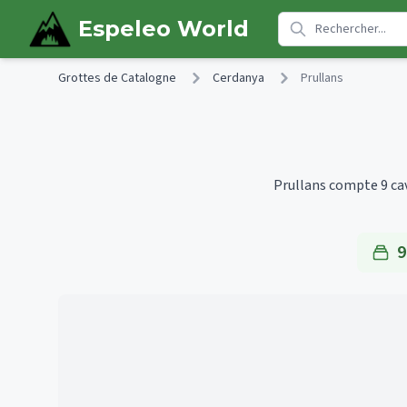
Skip to main content
Espeleo World
Grottes de Catalogne
Cerdanya
Prullans
Prullans compte 9 cav
9