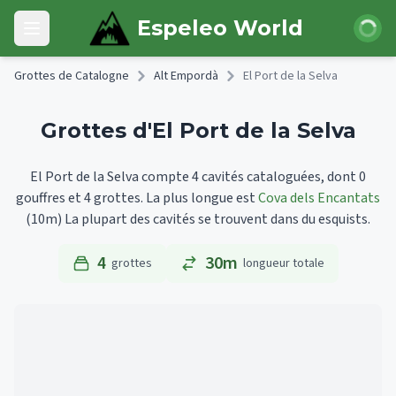
Skip to main content
Connexi
Espeleo World
Open main menu
Grottes de Catalogne
Alt Empordà
El Port de la Selva
Grottes d'El Port de la Selva
El Port de la Selva compte 4 cavités cataloguées, dont 0
gouffres et 4 grottes.
La plus longue est
Cova dels Encantats
(10m)
La plupart des cavités se trouvent dans du esquists.
4
30m
grottes
longueur totale