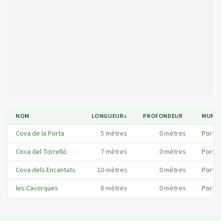
Mapa
NOM
↕
LONGUEUR
↓
PROFONDEUR
↕
MUNIC
Cova de la Porta
5
mètres
0
mètres
Port de
Cova del Torrelló
7
mètres
0
mètres
Port de
Cova dels Encantats
10
mètres
0
mètres
Port de
les Cavorques
8
mètres
0
mètres
Port de