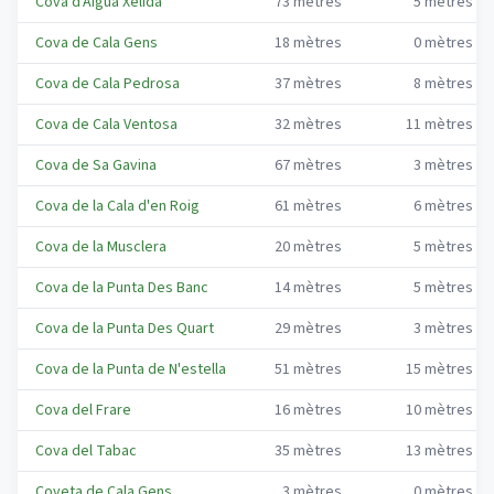
Cova d'Aigua Xelida
73
mètres
5
mètres
Cova de Cala Gens
18
mètres
0
mètres
Cova de Cala Pedrosa
37
mètres
8
mètres
Cova de Cala Ventosa
32
mètres
11
mètres
Cova de Sa Gavina
67
mètres
3
mètres
Cova de la Cala d'en Roig
61
mètres
6
mètres
Cova de la Musclera
20
mètres
5
mètres
Cova de la Punta Des Banc
14
mètres
5
mètres
Cova de la Punta Des Quart
29
mètres
3
mètres
Cova de la Punta de N'estella
51
mètres
15
mètres
Cova del Frare
16
mètres
10
mètres
Cova del Tabac
35
mètres
13
mètres
Coveta de Cala Gens
3
mètres
0
mètres