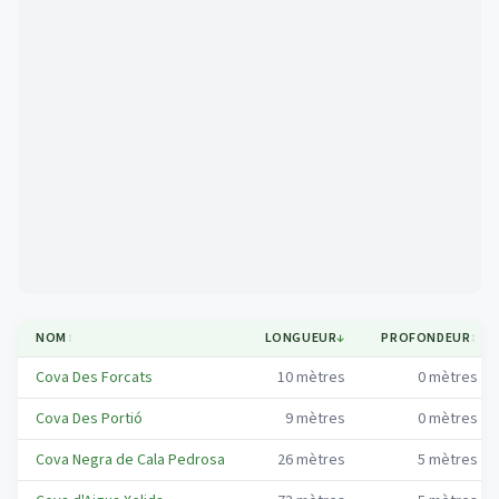
Mapa
NOM
↕
LONGUEUR
↓
PROFONDEUR
↕
Cova Des Forcats
10
mètres
0
mètres
Cova Des Portió
9
mètres
0
mètres
Cova Negra de Cala Pedrosa
26
mètres
5
mètres