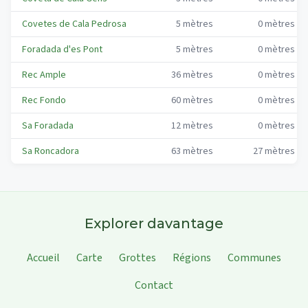
Covetes de Cala Pedrosa
5
mètres
0
mètres
Foradada d'es Pont
5
mètres
0
mètres
Rec Ample
36
mètres
0
mètres
Rec Fondo
60
mètres
0
mètres
Sa Foradada
12
mètres
0
mètres
Sa Roncadora
63
mètres
27
mètres
Explorer davantage
Accueil
Carte
Grottes
Régions
Communes
Contact