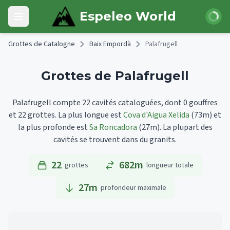
Skip to main content
Connexi
Espeleo World
Open main menu
Grottes de Catalogne
Baix Empordà
Palafrugell
Grottes de Palafrugell
Palafrugell compte 22 cavités cataloguées, dont 0 gouffres
et 22 grottes.
La plus longue est
Cova d'Aigua Xelida
(73m)
et
la plus profonde est
Sa Roncadora
(27m).
La plupart des
cavités se trouvent dans du granits.
22
682m
grottes
longueur totale
27
m
profondeur maximale