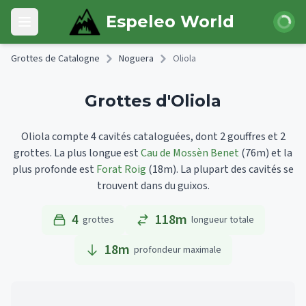
Skip to main content
Connexi
Espeleo World
Open main menu
Grottes de Catalogne
Noguera
Oliola
Grottes d'Oliola
Oliola compte 4 cavités cataloguées, dont 2 gouffres et 2
grottes.
La plus longue est
Cau de Mossèn Benet
(76m)
et la
plus profonde est
Forat Roig
(18m).
La plupart des cavités se
trouvent dans du guixos.
4
118m
grottes
longueur totale
18
m
profondeur maximale