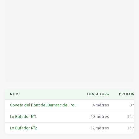
Mapa
NOM
↕
LONGUEUR
↓
PROFOND
Coveta del Pont del Barranc del Pou
4
mètres
0
mè
Lo Bufador Nº1
40
mètres
14
mè
Lo Bufador Nº2
32
mètres
15
mè