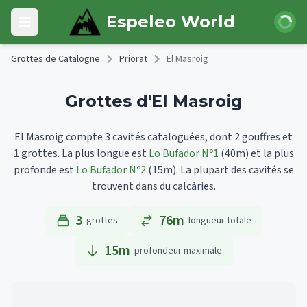
Skip to main content
Connexi
Espeleo World
Open main menu
Grottes de Catalogne
Priorat
El Masroig
Grottes d'El Masroig
El Masroig compte 3 cavités cataloguées, dont 2 gouffres et
1 grottes.
La plus longue est
Lo Bufador Nº1
(40m)
et la plus
profonde est
Lo Bufador Nº2
(15m).
La plupart des cavités se
trouvent dans du calcàries.
3
76m
grottes
longueur totale
15
m
profondeur maximale