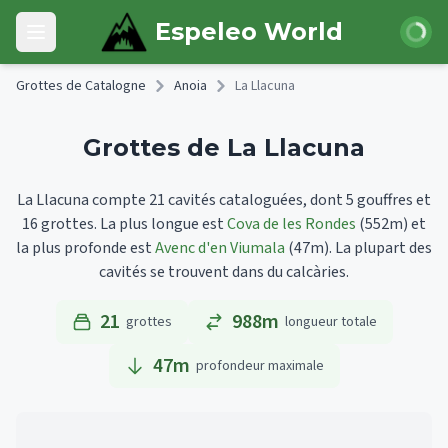
Skip to main content
Connexi
Espeleo World
Open main menu
Grottes de Catalogne
Anoia
La Llacuna
Grottes de La Llacuna
La Llacuna compte 21 cavités cataloguées, dont 5 gouffres et
16 grottes.
La plus longue est
Cova de les Rondes
(552m)
et
la plus profonde est
Avenc d'en Viumala
(47m).
La plupart des
cavités se trouvent dans du calcàries.
21
988m
grottes
longueur totale
47
m
profondeur maximale