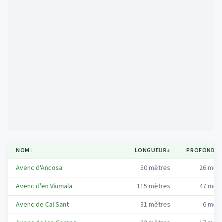
Mapa
NOM
↕
LONGUEUR
↓
PROFONDE
Avenc d'Ancosa
50
mètres
26
mèt
Avenc d'en Viumala
115
mètres
47
mèt
Avenc de Cal Sant
31
mètres
6
mèt