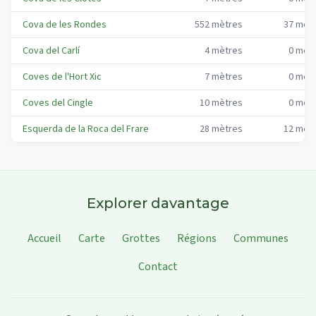
Cova de les Rondes
552
mètres
37
mèt
Cova del Carlí
4
mètres
0
mèt
Coves de l'Hort Xic
7
mètres
0
mèt
Coves del Cingle
10
mètres
0
mèt
Esquerda de la Roca del Frare
28
mètres
12
mèt
Explorer davantage
Accueil
Carte
Grottes
Régions
Communes
Contact