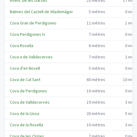
Avenc de les Garses
23
mètres
17
mèt
Balmes del Castell de Vilademàger
5
mètres
0
mèt
Cova Gran de Perdigones
12
mètres
1
mèt
Cova Perdigones Iv
7
mètres
0
mèt
Cova Rosella
6
mètres
0
mèt
Cova a de Valldecerves
7
mètres
2
mèt
Cova d'en Novell
5
mètres
0
mèt
Cova de Cal Sant
60
mètres
10
mèt
Cova de Perdigones
10
mètres
0
mèt
Cova de Valldecerves
19
mètres
3
mèt
Cova de la Llosa
20
mètres
5
mèt
Cova de la Rosella
10
mètres
3
mèt
Cova de les Clotes
7
mètres
0
mèt