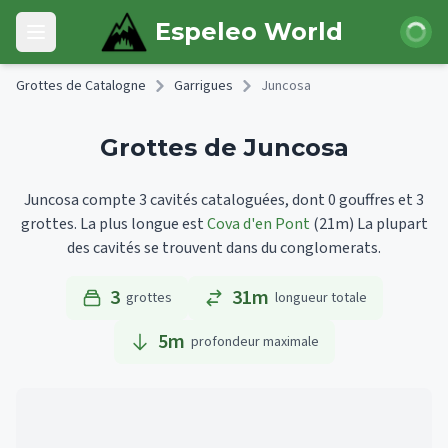
Skip to main content
Connexi
Espeleo World
Open main menu
Grottes de Catalogne
Garrigues
Juncosa
Grottes de Juncosa
Juncosa compte 3 cavités cataloguées, dont 0 gouffres et 3
grottes.
La plus longue est
Cova d'en Pont
(21m)
La plupart
des cavités se trouvent dans du conglomerats.
3
31m
grottes
longueur totale
5
m
profondeur maximale