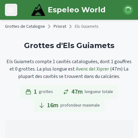
Skip to main content
Connexi
Espeleo World
Open main menu
Grottes de Catalogne
Priorat
Els Guiamets
Grottes d'Els Guiamets
Els Guiamets compte 1 cavités cataloguées, dont 1 gouffres
et 0 grottes.
La plus longue est
Avenc del Xiprer
(47m)
La
plupart des cavités se trouvent dans du calcàries.
1
47m
grottes
longueur totale
16
m
profondeur maximale