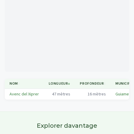
Mapa
NOM
↕
LONGUEUR
↓
PROFONDEUR
↕
MUNICIPAL
Avenc del Xiprer
47
mètres
16
mètres
Guiamets,
Explorer davantage