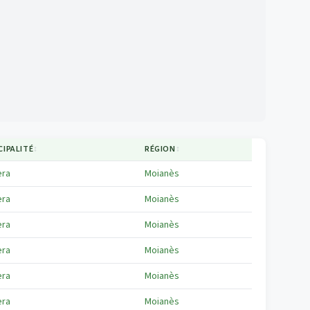
CIPALITÉ
↕
RÉGION
↕
era
Moianès
era
Moianès
era
Moianès
era
Moianès
era
Moianès
era
Moianès