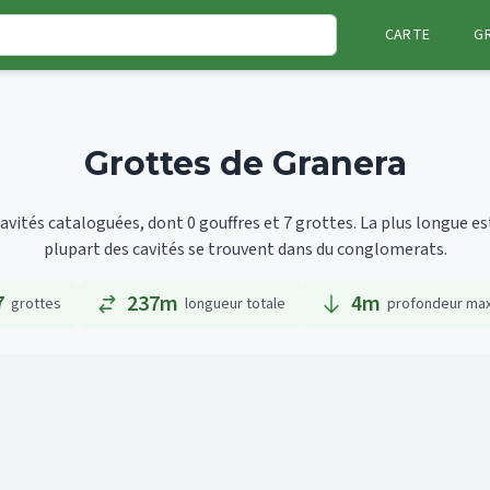
CARTE
G
Grottes de Granera
vités cataloguées, dont 0 gouffres et 7 grottes.
La plus longue e
plupart des cavités se trouvent dans du conglomerats.
7
237m
4
m
grottes
longueur totale
profondeur ma