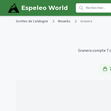
Skip to main content
Espeleo World
Grottes de Catalogne
Moianès
Granera
Granera compte 7 ca