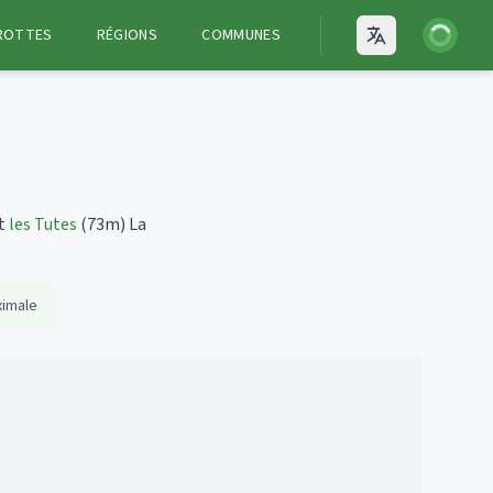
Connexion
ROTTES
RÉGIONS
COMMUNES
Open language
st
les Tutes
(73m)
La
ximale