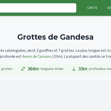
CARTE
G
Grottes de Gandesa
s cataloguées, dont 2 gouffres et 7 grottes.
La plus longue est
Av
s profonde est
Avenc de Carxano
(33m).
La plupart des cavités se tr
364m
33
m
grottes
longueur totale
profondeur ma