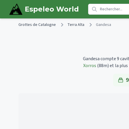
Skip to main content
Espeleo World
Grottes de Catalogne
Terra Alta
Gandesa
Gandesa compte 9 cavité
Xorros
(88m)
et la plu
9