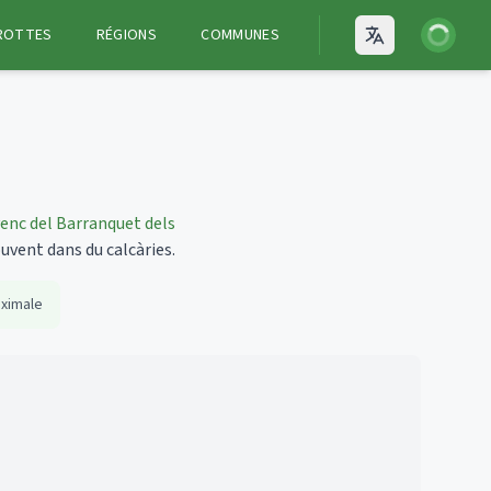
Connexion
ROTTES
RÉGIONS
COMMUNES
Open language
enc del Barranquet dels
ouvent dans du calcàries.
ximale