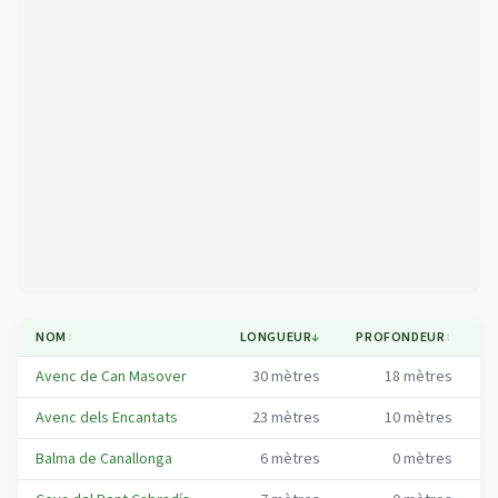
Mapa
NOM
↕
LONGUEUR
↓
PROFONDEUR
↕
M
Avenc de Can Masover
30
mètres
18
mètres
G
Avenc dels Encantats
23
mètres
10
mètres
G
Balma de Canallonga
6
mètres
0
mètres
G