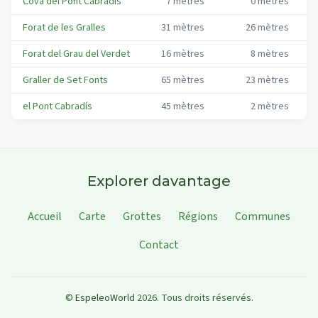
Cova del Pont Cabradís
7
mètres
0
mètres
G
Forat de les Gralles
31
mètres
26
mètres
G
Forat del Grau del Verdet
16
mètres
8
mètres
G
Graller de Set Fonts
65
mètres
23
mètres
G
el Pont Cabradís
45
mètres
2
mètres
G
Explorer davantage
Accueil
Carte
Grottes
Régions
Communes
Contact
©
EspeleoWorld
2026
.
Tous droits réservés.