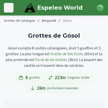
Skip to main content
Connexi
Espeleo World
Open main menu
Grottes de Catalogne
Berguedà
Gósol
Grottes de Gósol
Gósol compte 8 cavités cataloguées, dont 5 gouffres et 3
grottes.
La plus longue est
Graller de Set Fonts
(65m)
et la
plus profonde est
Forat de les Gralles
(26m).
La plupart des
cavités se trouvent dans du calcàries.
8
223m
grottes
longueur totale
26
m
profondeur maximale