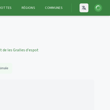
Connexion
ROTTES
RÉGIONS
COMMUNES
Open language
t de les Gralles d'espot
ximale