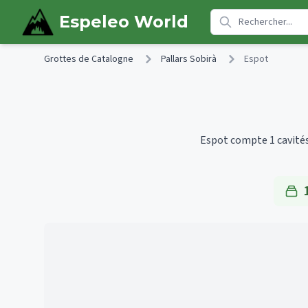
Skip to main content
Espeleo World
Grottes de Catalogne
Pallars Sobirà
Espot
Espot compte 1 cavités