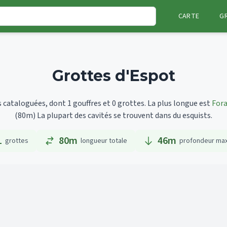
CARTE
G
Grottes d'Espot
 cataloguées, dont 1 gouffres et 0 grottes.
La plus longue est
Fora
(80m)
La plupart des cavités se trouvent dans du esquists.
1
80m
46
m
grottes
longueur totale
profondeur ma