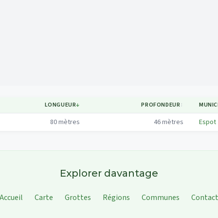
Mapa
LONGUEUR
↓
PROFONDEUR
↕
MUNIC
80
mètres
46
mètres
Espot
Explorer davantage
Accueil
Carte
Grottes
Régions
Communes
Contac