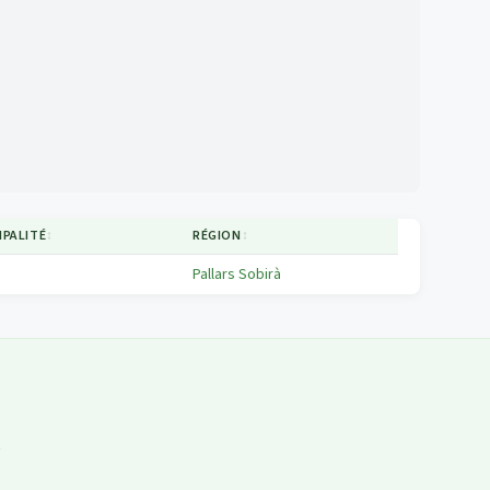
IPALITÉ
↕
RÉGION
↕
Pallars Sobirà
t