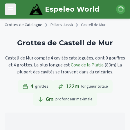
Skip to main content
Connexi
Espeleo World
Open main menu
Grottes de Catalogne
Pallars Jussà
Castell de Mur
Grottes de Castell de Mur
Castell de Mur compte 4 cavités cataloguées, dont 0 gouffres
et 4 grottes.
La plus longue est
Cova de la Platja
(83m)
La
plupart des cavités se trouvent dans du calcàries.
4
122m
grottes
longueur totale
6
m
profondeur maximale