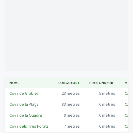
Mapa
NOM
↕
LONGUEUR
↓
PROFONDEUR
↕
MUNI
Cova de Grabiel
23
mètres
5
mètres
Cast
Cova de la Platja
83
mètres
6
mètres
Cast
Cova de la Quadra
9
mètres
0
mètres
Cast
Cova dels Tres Forats
7
mètres
0
mètres
Cast