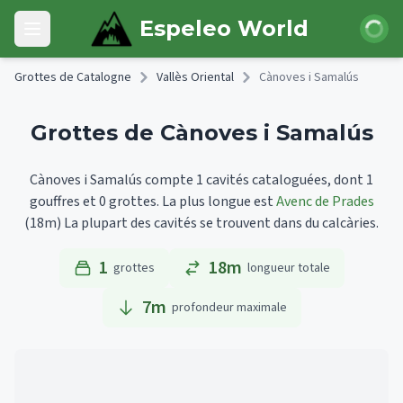
Skip to main content
Connexi
Espeleo World
Open main menu
Grottes de Catalogne
Vallès Oriental
Cànoves i Samalús
Grottes de Cànoves i Samalús
Cànoves i Samalús compte 1 cavités cataloguées, dont 1
gouffres et 0 grottes.
La plus longue est
Avenc de Prades
(18m)
La plupart des cavités se trouvent dans du calcàries.
1
18m
grottes
longueur totale
7
m
profondeur maximale