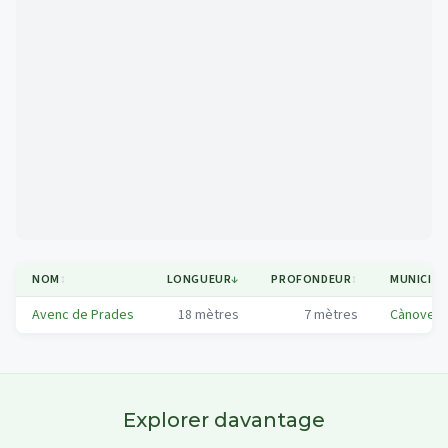
Mapa
NOM
↕
LONGUEUR
↓
PROFONDEUR
↕
MUNICIPA
Avenc de Prades
18
mètres
7
mètres
Cànoves 
Explorer davantage