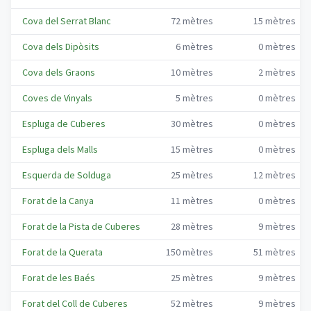
Cova del Serrat Blanc
72
mètres
15
mètres
Cova dels Dipòsits
6
mètres
0
mètres
Cova dels Graons
10
mètres
2
mètres
Coves de Vinyals
5
mètres
0
mètres
Espluga de Cuberes
30
mètres
0
mètres
Espluga dels Malls
15
mètres
0
mètres
Esquerda de Solduga
25
mètres
12
mètres
Forat de la Canya
11
mètres
0
mètres
Forat de la Pista de Cuberes
28
mètres
9
mètres
Forat de la Querata
150
mètres
51
mètres
Forat de les Baés
25
mètres
9
mètres
Forat del Coll de Cuberes
52
mètres
9
mètres