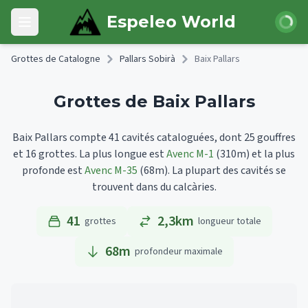
Skip to main content
Connexi
Espeleo World
Open main menu
Grottes de Catalogne
Pallars Sobirà
Baix Pallars
Grottes de Baix Pallars
Baix Pallars compte 41 cavités cataloguées, dont 25 gouffres
et 16 grottes.
La plus longue est
Avenc M-1
(310m)
et la plus
profonde est
Avenc M-35
(68m).
La plupart des cavités se
trouvent dans du calcàries.
41
2,3km
grottes
longueur totale
68
m
profondeur maximale