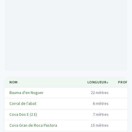
Mapa
NOM
↕
LONGUEUR
↓
PROFO
Bauma d'en Noguer
22
mètres
2
Corral de l'abat
6
mètres
0
Cova Dos E (2 E)
7
mètres
1
Cova Gran de Roca Pastora
15
mètres
8