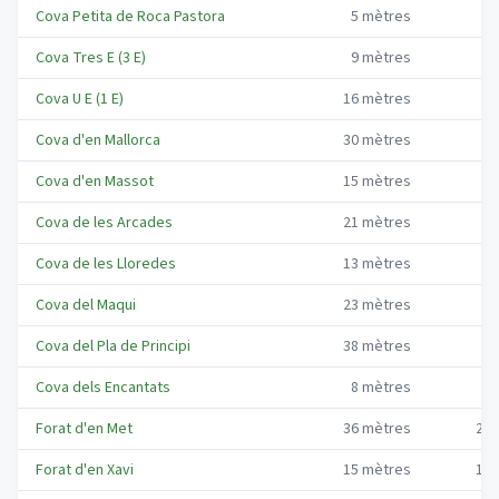
Cova Petita de Roca Pastora
5
mètres
1
Cova Tres E (3 E)
9
mètres
0
Cova U E (1 E)
16
mètres
0
Cova d'en Mallorca
30
mètres
2
Cova d'en Massot
15
mètres
0
Cova de les Arcades
21
mètres
3
Cova de les Lloredes
13
mètres
0
Cova del Maqui
23
mètres
9
Cova del Pla de Principi
38
mètres
0
Cova dels Encantats
8
mètres
3
Forat d'en Met
36
mètres
27
Forat d'en Xavi
15
mètres
11