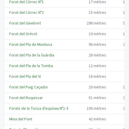
Forat del Còrrec Nº1
17
mètres
13
Forat del Còrrec Nº2
15
mètres
11
Forat del Ginebret
296
mètres
55
Forat del Grèvol
10
mètres
10
Forat del Pla de Montosa
90
mètres
25
Forat del Pla de la Guàrdia
26
mètres
9
Forat del Pla de la Tomba
12
mètres
9
Forat del Pla del Vi
16
mètres
5
Forat del Puig Caçador
20
mètres
11
Forat del Roquissar
51
mètres
21
Forats de la Tossa d'espinau Nº1-3
100
mètres
22
Mina del Pont
42
mètres
1