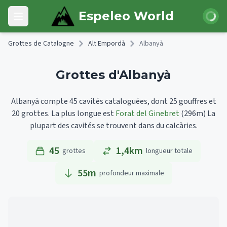
Skip to main content
Connexi
Espeleo World
Open main menu
Grottes de Catalogne
Alt Empordà
Albanyà
Grottes d'Albanyà
Albanyà compte 45 cavités cataloguées, dont 25 gouffres et
20 grottes.
La plus longue est
Forat del Ginebret
(296m)
La
plupart des cavités se trouvent dans du calcàries.
45
1,4km
grottes
longueur totale
55
m
profondeur maximale