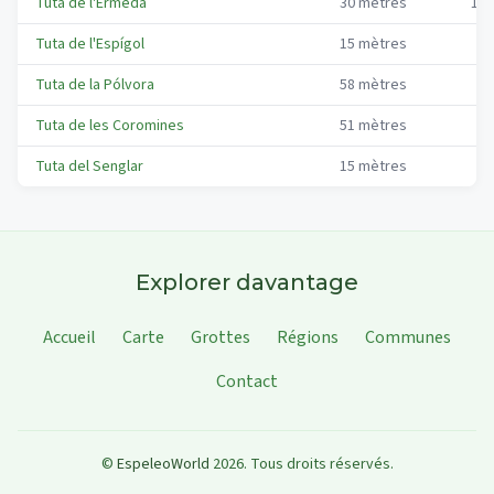
Tuta de l'Ermedà
30
mètres
13
Tuta de l'Espígol
15
mètres
4
Tuta de la Pólvora
58
mètres
9
Tuta de les Coromines
51
mètres
9
Tuta del Senglar
15
mètres
5
Explorer davantage
Accueil
Carte
Grottes
Régions
Communes
Contact
©
EspeleoWorld
2026
.
Tous droits réservés.