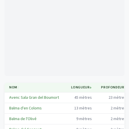
Mapa
NOM
↕
LONGUEUR
↓
PROFONDEUR
↕
Avenc Sala Gran del Boumort
45
mètres
23
mètres
Balma d'en Coloms
13
mètres
2
mètres
Balma de l'Olivé
9
mètres
2
mètres