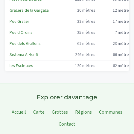
Grallera de la Gargalla
20
mètres
12
mètres
Pou Graller
22
mètres
17
mètres
Pou d'Ordins
25
mètres
7
mètres
Pou dels Grallons
61
mètres
23
mètres
Sistema A-4/a-6
246
mètres
66
mètres
les Escletxes
120
mètres
62
mètres
Explorer davantage
Accueil
Carte
Grottes
Régions
Communes
Contact