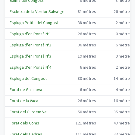
Balma del Congost
9
mètres
3
mètres
Escletxa de la Verdor Salvatge
81
mètres
26
mètres
Espluga Petita del Congost
38
mètres
2
mètres
Espluga d'en Ponsà Nº1
26
mètres
0
mètres
Espluga d'en Ponsà Nº2
36
mètres
6
mètres
Espluga d'en Ponsà Nº3
19
mètres
9
mètres
Espluga d'en Ponsà Nº4
6
mètres
2
mètres
Espluga del Congost
80
mètres
14
mètres
Forat de Gallinova
6
mètres
4
mètres
Forat de la Vaca
26
mètres
16
mètres
Forat del Gurdem Vell
50
mètres
35
mètres
Forat dels Coms
121
mètres
43
mètres
Forat dels Lladres
111
mètres
83
mètres