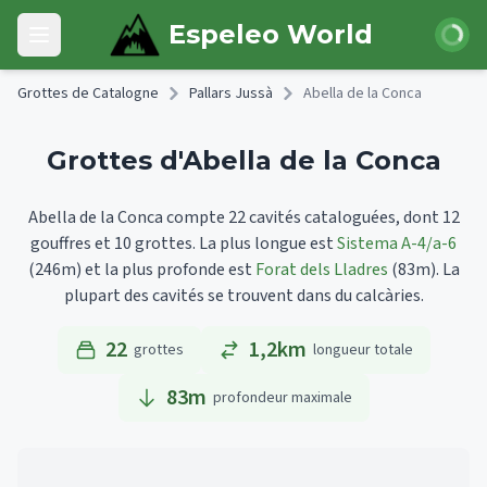
Skip to main content
Connexi
Espeleo World
Open main menu
Grottes de Catalogne
Pallars Jussà
Abella de la Conca
Grottes d'Abella de la Conca
Abella de la Conca compte 22 cavités cataloguées, dont 12
gouffres et 10 grottes.
La plus longue est
Sistema A-4/a-6
(246m)
et la plus profonde est
Forat dels Lladres
(83m).
La
plupart des cavités se trouvent dans du calcàries.
22
1,2km
grottes
longueur totale
83
m
profondeur maximale