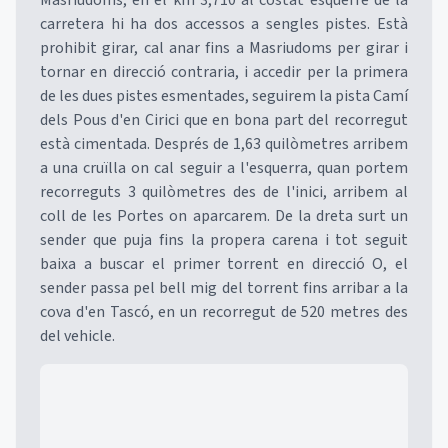
Masriudoms, en el km 3,710 al costat esquerre de la
carretera hi ha dos accessos a sengles pistes. Està
prohibit girar, cal anar fins a Masriudoms per girar i
tornar en direcció contraria, i accedir per la primera
de les dues pistes esmentades, seguirem la pista Camí
dels Pous d'en Cirici que en bona part del recorregut
està cimentada. Després de 1,63 quilòmetres arribem
a una cruïlla on cal seguir a l'esquerra, quan portem
recorreguts 3 quilòmetres des de l'inici, arribem al
coll de les Portes on aparcarem. De la dreta surt un
sender que puja fins la propera carena i tot seguit
baixa a buscar el primer torrent en direcció O, el
sender passa pel bell mig del torrent fins arribar a la
cova d'en Tascó, en un recorregut de 520 metres des
del vehicle.