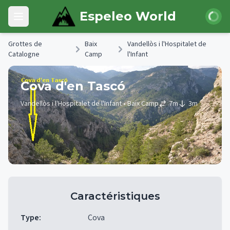
Skip to main content
Connexi
Espeleo World
Open main menu
Grottes de
Baix
Vandellòs i l'Hospitalet de
Catalogne
Camp
l'Infant
Cova d'en Tascó
Vandellòs i l'Hospitalet de l'Infant
• Baix Camp
7
m
3
m
Caractéristiques
Type
:
Cova