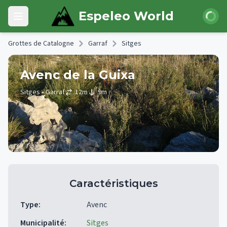
Skip to main content
Connexi
Espeleo World
Open main menu
Grottes de Catalogne
Garraf
Sitges
Avenc de la Guixa
Sitges
• Garraf
12
m
9
m
Caractéristiques
Type
:
Avenc
Municipalité
:
Sitges