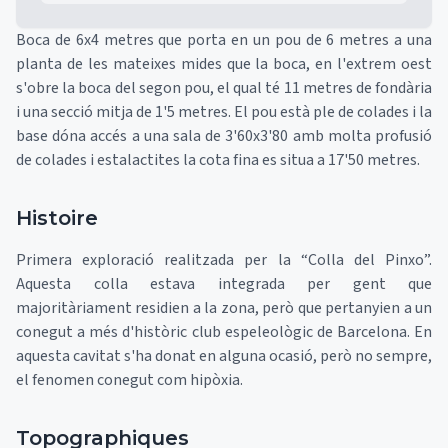
Boca de 6x4 metres que porta en un pou de 6 metres a una
planta de les mateixes mides que la boca, en l'extrem oest
s'obre la boca del segon pou, el qual té 11 metres de fondària
i una secció mitja de 1'5 metres. El pou està ple de colades i la
base dóna accés a una sala de 3'60x3'80 amb molta profusió
de colades i estalactites la cota fina es situa a 17'50 metres.
Histoire
Primera exploració realitzada per la “Colla del Pinxo”.
Aquesta colla estava integrada per gent que
majoritàriament residien a la zona, però que pertanyien a un
conegut a més d'històric club espeleològic de Barcelona. En
aquesta cavitat s'ha donat en alguna ocasió, però no sempre,
el fenomen conegut com hipòxia.
Topographiques