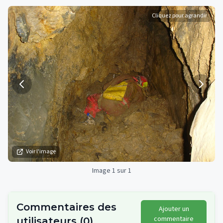
Cliquez pour agrandir
Voir l'image
Image 1 sur 1
Commentaires des
Ajouter un
commentaire
utilisateurs
(
0
)