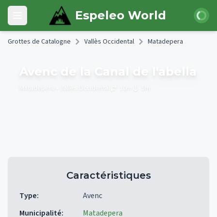
Skip to main content
Connexi
Espeleo World
Open main menu
Grottes de Catalogne
Vallès Occidental
Matadepera
Avenc de la Canal de l'abella
Matadepera
• Vallès Occidental
10
m
5
m
Caractéristiques
Type
:
Avenc
Municipalité
:
Matadepera