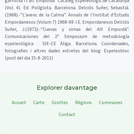
garrotxa i l'alt Empordà” Catàleg Espeleològic de Catalunya
(Vol. 4). Ed. Políglota. Barcelona. Delclós Suñer, Sebastià.
(1968).-”L'avenc de la Calma”. Annals de l'Institut d'Estudis
Empordanesos (Volum 7) 1968-69. I.E. Empordanesos Delclós
Suñer, J.(1972).-”Cuevas y simas del Alt Empordà”.
Comunicaciones del 2º Simposium de metodología
espeleológica . SIE-CE Àliga. Barcelona. Coordenades,
fotografies i altres dades extretes del blog: Espeleobloc
(post del dia 15-8-2011)
Explorer davantage
Accueil
Carte
Grottes
Régions
Communes
Contact