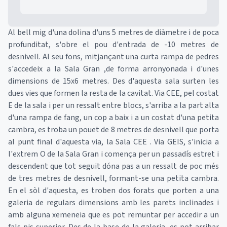
Al bell mig d'una dolina d'uns 5 metres de diàmetre i de poca
profunditat, s'obre el pou d'entrada de -10 metres de
desnivell. Al seu fons, mitjançant una curta rampa de pedres
s'accedeix a la Sala Gran ,de forma arronyonada i d'unes
dimensions de 15x6 metres. Des d'aquesta sala surten les
dues vies que formen la resta de la cavitat. Via CEE, pel costat
E de la sala i per un ressalt entre blocs, s'arriba a la part alta
d'una rampa de fang, un cop a baix i a un costat d'una petita
cambra, es troba un pouet de 8 metres de desnivell que porta
al punt final d'aquesta via, la Sala CEE . Via GEIS, s'inicia a
l'extrem O de la Sala Gran i comença per un passadís estret i
descendent que tot seguit dóna pas a un ressalt de poc més
de tres metres de desnivell, formant-se una petita cambra.
En el sòl d'aquesta, es troben dos forats que porten a una
galeria de regulars dimensions amb les parets inclinades i
amb alguna xemeneia que es pot remuntar per accedir a un