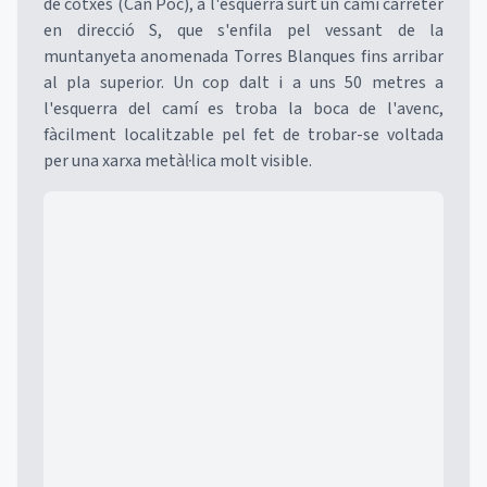
de cotxes (Can Poc), a l'esquerra surt un camí carreter
en direcció S, que s'enfila pel vessant de la
muntanyeta anomenada Torres Blanques fins arribar
al pla superior. Un cop dalt i a uns 50 metres a
l'esquerra del camí es troba la boca de l'avenc,
fàcilment localitzable pel fet de trobar-se voltada
per una xarxa metàl·lica molt visible.
Mapa