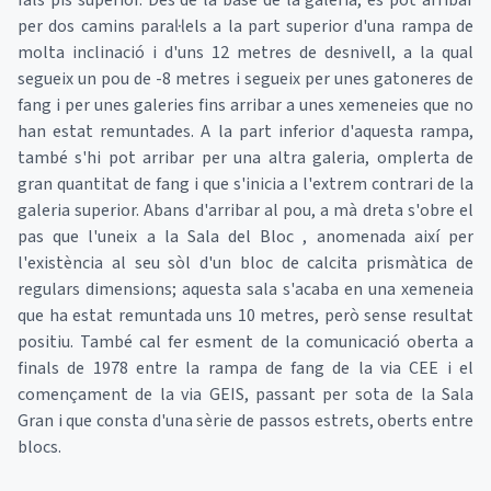
fals pis superior. Des de la base de la galeria, es pot arribar
per dos camins paral·lels a la part superior d'una rampa de
molta inclinació i d'uns 12 metres de desnivell, a la qual
segueix un pou de -8 metres i segueix per unes gatoneres de
fang i per unes galeries fins arribar a unes xemeneies que no
han estat remuntades. A la part inferior d'aquesta rampa,
també s'hi pot arribar per una altra galeria, omplerta de
gran quantitat de fang i que s'inicia a l'extrem contrari de la
galeria superior. Abans d'arribar al pou, a mà dreta s'obre el
pas que l'uneix a la Sala del Bloc , anomenada així per
l'existència al seu sòl d'un bloc de calcita prismàtica de
regulars dimensions; aquesta sala s'acaba en una xemeneia
que ha estat remuntada uns 10 metres, però sense resultat
positiu. També cal fer esment de la comunicació oberta a
finals de 1978 entre la rampa de fang de la via CEE i el
començament de la via GEIS, passant per sota de la Sala
Gran i que consta d'una sèrie de passos estrets, oberts entre
blocs.