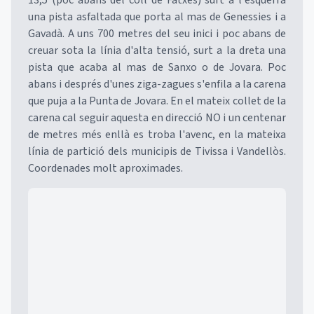
13,5 (poc abans del coll de Fatxes) surt a l'esquerra
una pista asfaltada que porta al mas de Genessies i a
Gavadà. A uns 700 metres del seu inici i poc abans de
creuar sota la línia d'alta tensió, surt a la dreta una
pista que acaba al mas de Sanxo o de Jovara. Poc
abans i després d'unes ziga-zagues s'enfila a la carena
que puja a la Punta de Jovara. En el mateix collet de la
carena cal seguir aquesta en direcció NO i un centenar
de metres més enllà es troba l'avenc, en la mateixa
línia de partició dels municipis de Tivissa i Vandellòs.
Coordenades molt aproximades.
Mapa