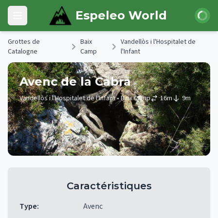
Skip to main content
Connexi
Espeleo World
Open main menu
Grottes de
Baix
Vandellòs i l'Hospitalet de
Catalogne
Camp
l'Infant
Avenc de la Cabra
Vandellòs i l'Hospitalet de l'Infant
• Baix Camp
16
m
9
m
Caractéristiques
Type
:
Avenc