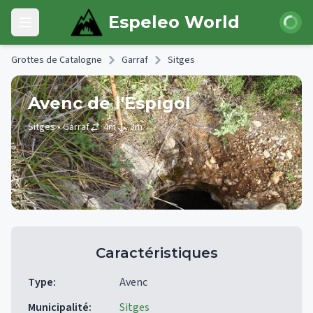
Skip to main content
Connexi
Espeleo World
Open main menu
Grottes de Catalogne
Garraf
Sitges
Avenc de l'Espígol
Sitges
• Garraf
4
m
3
m
Caractéristiques
Type
:
Avenc
Municipalité
:
Sitges