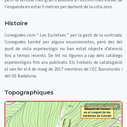
però la vertical més gran s’assoleix a l'extrem més elevat de
l'esquerda en estar 5 metres per damunt de la cota zero.
Histoire
Conegudes com “ Les Escletxes ” per la gent de la contrada.
Conegudes també per alguns excursionistes, però des del
punt de vista espeleològic no han estat objecte d’atenció
fins a temps recents. De fet no figuren a cap dels catàlegs
espeleològics fins ara publicats. Els treballs de catalogació
el van fer el 6 de maig de 2017 membres de l'EC Barcelonès i
del GE Badalona.
Topographiques
Cliquez pour agrandir