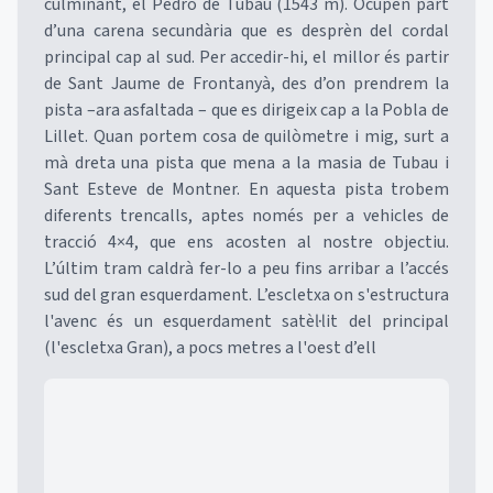
culminant, el Pedró de Tubau (1543 m). Ocupen part
d’una carena secundària que es desprèn del cordal
principal cap al sud. Per accedir-hi, el millor és partir
de Sant Jaume de Frontanyà, des d’on prendrem la
pista –ara asfaltada – que es dirigeix cap a la Pobla de
Lillet. Quan portem cosa de quilòmetre i mig, surt a
mà dreta una pista que mena a la masia de Tubau i
Sant Esteve de Montner. En aquesta pista trobem
diferents trencalls, aptes només per a vehicles de
tracció 4×4, que ens acosten al nostre objectiu.
L’últim tram caldrà fer-lo a peu fins arribar a l’accés
sud del gran esquerdament. L’escletxa on s'estructura
l'avenc és un esquerdament satèl·lit del principal
(l'escletxa Gran), a pocs metres a l'oest d’ell