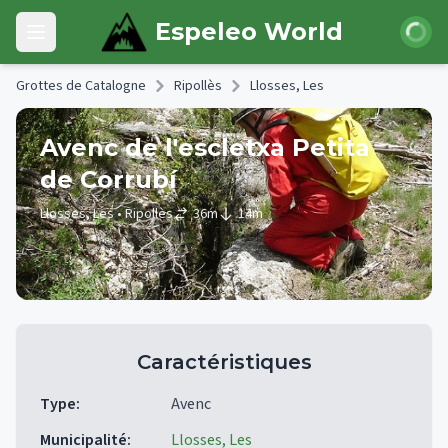
Skip to main content
Connexi
Espeleo World
Open main menu
Grottes de Catalogne
Ripollès
Llosses, Les
Avenc de l'escletxa Petita
de Corrubí
Llosses, Les
• Ripollès
36
m
14
m
Caractéristiques
Type
:
Avenc
Municipalité
:
Llosses, Les