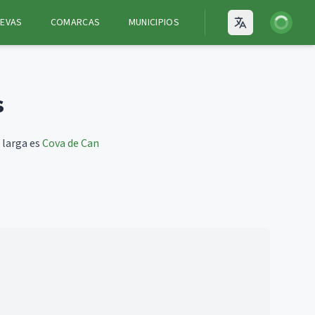
Iniciar ses
EVAS
COMARCAS
MUNICIPIOS
Open language
s
 larga es
Cova de Can