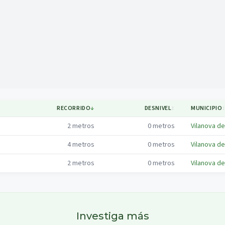
Mapa
RECORRIDO
↓
DESNIVEL
↕
MUNICIPIO
2
metros
0
metros
Vilanova de
4
metros
0
metros
Vilanova de
2
metros
0
metros
Vilanova de
Investiga más