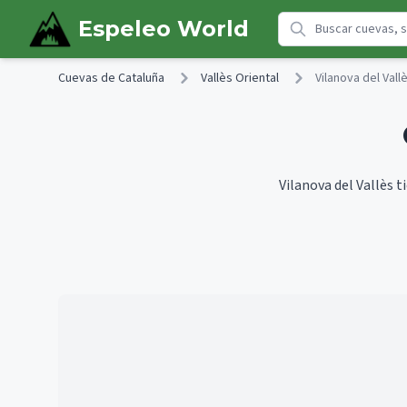
Skip to main content
Espeleo World
Cuevas de Cataluña
Vallès Oriental
Vilanova del Vall
Vilanova del Vallès t