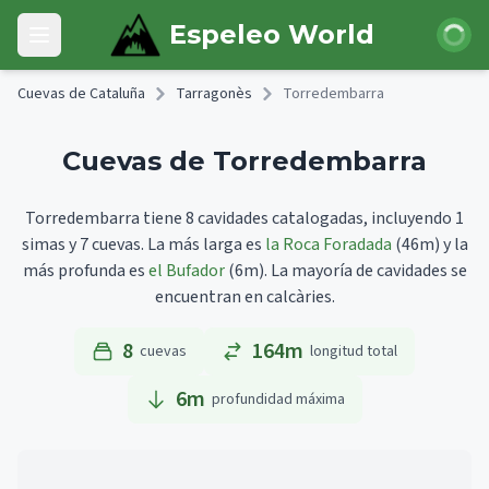
Skip to main content
Iniciar 
Espeleo World
Open main menu
Cuevas de Cataluña
Tarragonès
Torredembarra
Cuevas de Torredembarra
Torredembarra tiene 8 cavidades catalogadas, incluyendo 1
simas y 7 cuevas.
La más larga es
la Roca Foradada
(46m)
y la
más profunda es
el Bufador
(6m).
La mayoría de cavidades se
encuentran en calcàries.
8
164m
cuevas
longitud total
6
m
profundidad máxima