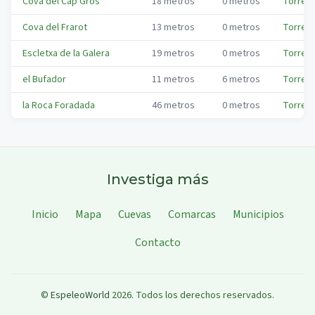
Cova del Cap Gros
18
metros
0
metros
Torred
Cova del Frarot
13
metros
0
metros
Torred
Escletxa de la Galera
19
metros
0
metros
Torred
el Bufador
11
metros
6
metros
Torred
la Roca Foradada
46
metros
0
metros
Torred
Investiga más
Inicio
Mapa
Cuevas
Comarcas
Municipios
Contacto
©
EspeleoWorld
2026
.
Todos los derechos reservados.