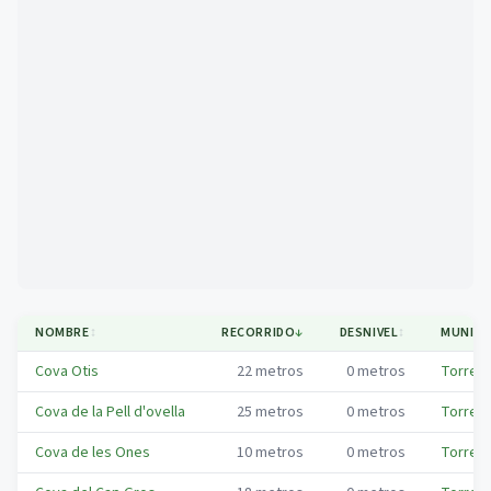
Mapa
NOMBRE
↕
RECORRIDO
↓
DESNIVEL
↕
MUNICI
Cova Otis
22
metros
0
metros
Torred
Cova de la Pell d'ovella
25
metros
0
metros
Torred
Cova de les Ones
10
metros
0
metros
Torred