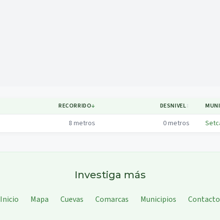
Mapa
RECORRIDO
↓
DESNIVEL
↕
MUNI
8
metros
0
metros
Setc
Investiga más
Inicio
Mapa
Cuevas
Comarcas
Municipios
Contacto