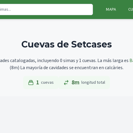
MAPA
CU
Cuevas de Setcases
dades catalogadas, incluyendo 0 simas y 1 cuevas.
La más larga es
B
(8m)
La mayoría de cavidades se encuentran en calcàries.
1
8m
cuevas
longitud total