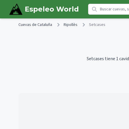
Skip to main content
Espeleo World
Cuevas de Cataluña
Ripollès
Setcases
Setcases tiene 1 cavi