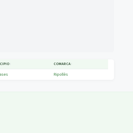
CIPIO
↕
COMARCA
↕
ases
Ripollès