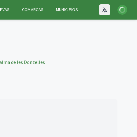
Iniciar ses
EVAS
COMARCAS
MUNICIPIOS
Open language
alma de les Donzelles