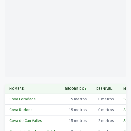
Mapa
NOMBRE
↕
RECORRIDO
↓
DESNIVEL
↕
MUN
Cova Foradada
5
metros
0
metros
Sant
Cova Rodona
15
metros
0
metros
Sant
Cova de Can Vallès
15
metros
2
metros
Sant