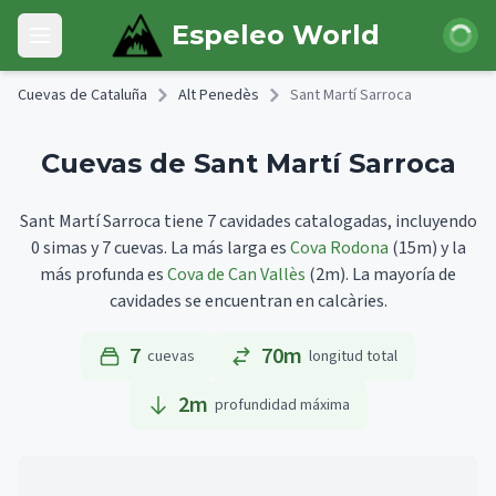
Skip to main content
Iniciar 
Espeleo World
Open main menu
Cuevas de Cataluña
Alt Penedès
Sant Martí Sarroca
Cuevas de Sant Martí Sarroca
Sant Martí Sarroca tiene 7 cavidades catalogadas, incluyendo
0 simas y 7 cuevas.
La más larga es
Cova Rodona
(15m)
y la
más profunda es
Cova de Can Vallès
(2m).
La mayoría de
cavidades se encuentran en calcàries.
7
70m
cuevas
longitud total
2
m
profundidad máxima