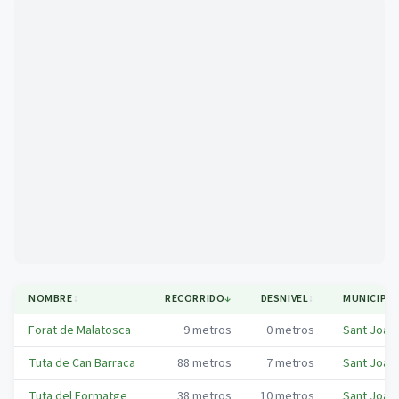
Mapa
NOMBRE
↕
RECORRIDO
↓
DESNIVEL
↕
MUNICIPIO
Forat de Malatosca
9
metros
0
metros
Sant Joan
Tuta de Can Barraca
88
metros
7
metros
Sant Joan
Tuta del Formatge
38
metros
10
metros
Sant Joan