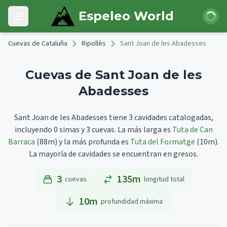
Skip to main content
Iniciar 
Espeleo World
Open main menu
Cuevas de Cataluña
Ripollès
Sant Joan de les Abadesses
Cuevas de Sant Joan de les
Abadesses
Sant Joan de les Abadesses tiene 3 cavidades catalogadas,
incluyendo 0 simas y 3 cuevas.
La más larga es
Tuta de Can
Barraca
(88m)
y la más profunda es
Tuta del Formatge
(10m).
La mayoría de cavidades se encuentran en gresos.
3
135m
cuevas
longitud total
10
m
profundidad máxima