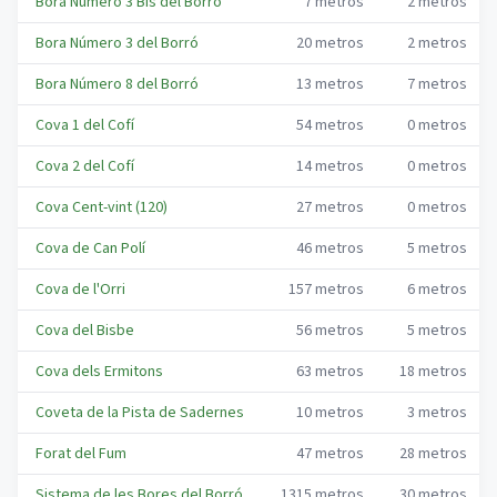
Bora Número 3 Bis del Borró
7
metros
2
metros
Bora Número 3 del Borró
20
metros
2
metros
Bora Número 8 del Borró
13
metros
7
metros
Cova 1 del Cofí
54
metros
0
metros
Cova 2 del Cofí
14
metros
0
metros
Cova Cent-vint (120)
27
metros
0
metros
Cova de Can Polí
46
metros
5
metros
Cova de l'Orri
157
metros
6
metros
Cova del Bisbe
56
metros
5
metros
Cova dels Ermitons
63
metros
18
metros
Coveta de la Pista de Sadernes
10
metros
3
metros
Forat del Fum
47
metros
28
metros
Sistema de les Bores del Borró
1315
metros
30
metros