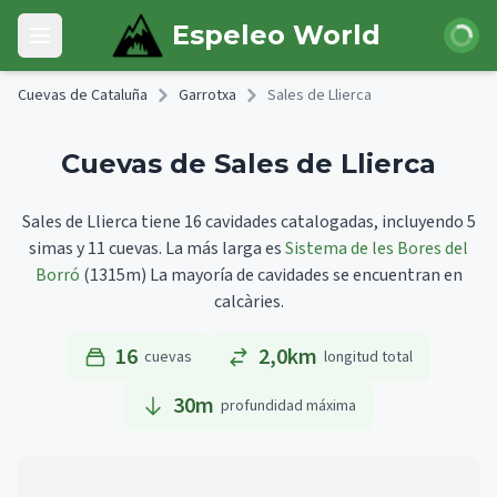
Skip to main content
Iniciar 
Espeleo World
Open main menu
Cuevas de Cataluña
Garrotxa
Sales de Llierca
Cuevas de Sales de Llierca
Sales de Llierca tiene 16 cavidades catalogadas, incluyendo 5
simas y 11 cuevas.
La más larga es
Sistema de les Bores del
Borró
(1315m)
La mayoría de cavidades se encuentran en
calcàries.
16
2,0km
cuevas
longitud total
30
m
profundidad máxima