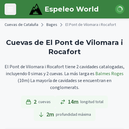
Skip to main content
Iniciar 
Espeleo World
Open main menu
Cuevas de Cataluña
Bages
El Pont de Vilomara i Rocafort
Cuevas de El Pont de Vilomara i
Rocafort
El Pont de Vilomara i Rocafort tiene 2 cavidades catalogadas,
incluyendo 0 simas y 2 cuevas.
La más larga es
Balmes Roges
(10m)
La mayoría de cavidades se encuentran en
conglomerats.
2
14m
cuevas
longitud total
2
m
profundidad máxima