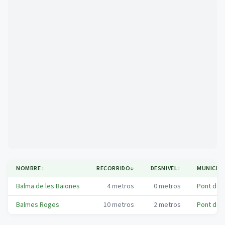
Mapa
NOMBRE
↕
RECORRIDO
↓
DESNIVEL
↕
MUNICIPI
Balma de les Baiones
4
metros
0
metros
Pont de V
Balmes Roges
10
metros
2
metros
Pont de V