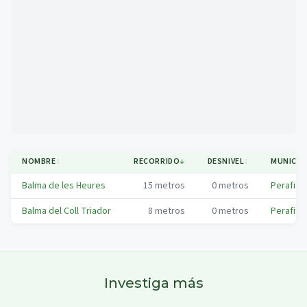
Mapa
NOMBRE
↕
RECORRIDO
↓
DESNIVEL
↕
MUNICIP
Balma de les Heures
15
metros
0
metros
Perafita
Balma del Coll Triador
8
metros
0
metros
Perafita
Investiga más