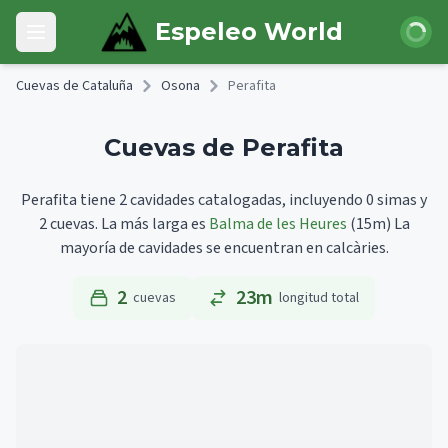
Skip to main content
Iniciar 
Espeleo World
Open main menu
Cuevas de Cataluña
Osona
Perafita
Cuevas de Perafita
Perafita tiene 2 cavidades catalogadas, incluyendo 0 simas y
2 cuevas.
La más larga es
Balma de les Heures
(15m)
La
mayoría de cavidades se encuentran en calcàries.
2
23m
cuevas
longitud total