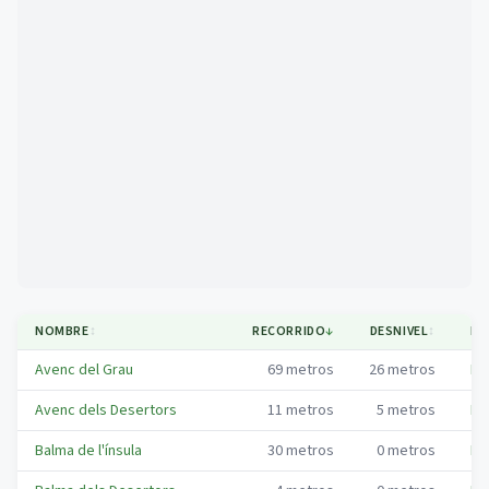
Mapa
NOMBRE
↕
RECORRIDO
↓
DESNIVEL
↕
MU
Avenc del Grau
69
metros
26
metros
No
Avenc dels Desertors
11
metros
5
metros
No
Balma de l'ínsula
30
metros
0
metros
No