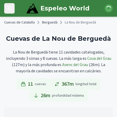
Skip to main content
Iniciar 
Espeleo World
Open main menu
Cuevas de Cataluña
Berguedà
La Nou de Berguedà
Cuevas de La Nou de Berguedà
La Nou de Berguedà tiene 11 cavidades catalogadas,
incluyendo 3 simas y 8 cuevas.
La más larga es
Cova del Grau
(127m)
y la más profunda es
Avenc del Grau
(26m).
La
mayoría de cavidades se encuentran en calcàries.
11
367m
cuevas
longitud total
26
m
profundidad máxima