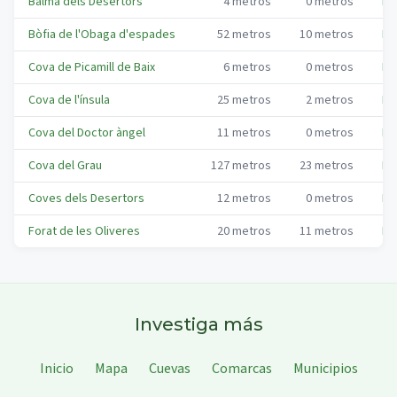
Balma dels Desertors
4
metros
0
metros
No
Bòfia de l'Obaga d'espades
52
metros
10
metros
No
Cova de Picamill de Baix
6
metros
0
metros
No
Cova de l'ínsula
25
metros
2
metros
No
Cova del Doctor àngel
11
metros
0
metros
No
Cova del Grau
127
metros
23
metros
No
Coves dels Desertors
12
metros
0
metros
No
Forat de les Oliveres
20
metros
11
metros
No
Investiga más
Inicio
Mapa
Cuevas
Comarcas
Municipios