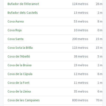
Bufador de l'Aferamot
124
metros
26
met
Bufador dels Castells
13
metros
2
met
Cova Aurea
53
metros
8
met
Cova Roja
10
metros
0
met
Cova Santa
200
metros
15
met
Cova Sota la Bitlla
123
metros
15
met
Cova de l'Abelló
38
metros
5
met
Cova de la Bruixa
23
metros
2
met
Cova de la Cúpula
12
metros
6
met
Cova de la Font
11
metros
1
met
Cova de la Lleixa
35
metros
6
met
Cova de les Campanes
800
metros
70
met