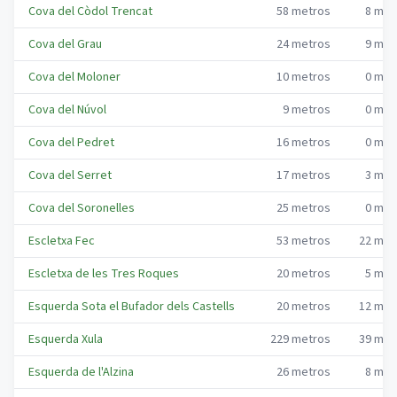
Cova del Còdol Trencat
58
metros
8
met
Cova del Grau
24
metros
9
met
Cova del Moloner
10
metros
0
met
Cova del Núvol
9
metros
0
met
Cova del Pedret
16
metros
0
met
Cova del Serret
17
metros
3
met
Cova del Soronelles
25
metros
0
met
Escletxa Fec
53
metros
22
met
Escletxa de les Tres Roques
20
metros
5
met
Esquerda Sota el Bufador dels Castells
20
metros
12
met
Esquerda Xula
229
metros
39
met
Esquerda de l'Alzina
26
metros
8
met