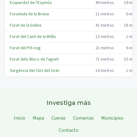
Esquerdot de l'Espinós
49
metros
19
met
Foradada de la Bruixa
11
metros
0
met
Forat de la Dolina
41
metros
18
met
Forat del Camí de la Bitlla
12
metros
1
met
Forat del Pit-roig
21
metros
6
met
Forat dels Blocs de l'agnet
71
metros
15
met
Surgència del Clot del Cirer
14
metros
1
met
Investiga más
Inicio
Mapa
Cuevas
Comarcas
Municipios
Contacto