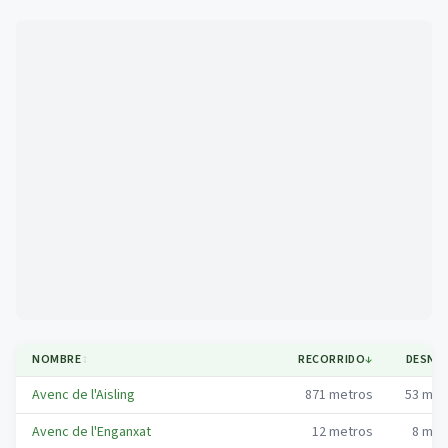
Mapa
NOMBRE
↕
RECORRIDO
↓
DESNIV
Avenc de l'Aisling
871
metros
53
met
Avenc de l'Enganxat
12
metros
8
met