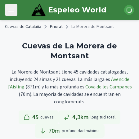
Skip to main content
Iniciar 
Espeleo World
Open main menu
Cuevas de Cataluña
Priorat
La Morera de Montsant
Cuevas de La Morera de
Montsant
La Morera de Montsant tiene 45 cavidades catalogadas,
incluyendo 24 simas y 21 cuevas.
La más larga es
Avenc de
l'Aisling
(871m)
y la más profunda es
Cova de les Campanes
(70m).
La mayoría de cavidades se encuentran en
conglomerats.
45
4,3km
cuevas
longitud total
70
m
profundidad máxima