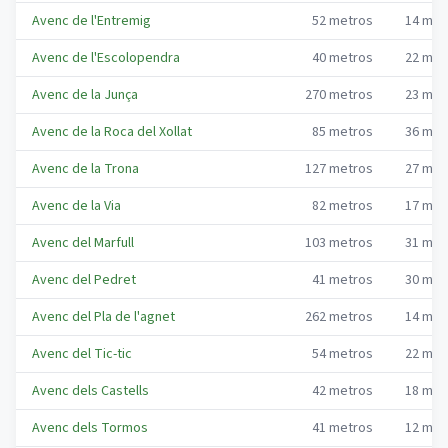
Avenc de l'Entremig
52
metros
14
met
Avenc de l'Escolopendra
40
metros
22
met
Avenc de la Junça
270
metros
23
met
Avenc de la Roca del Xollat
85
metros
36
met
Avenc de la Trona
127
metros
27
met
Avenc de la Via
82
metros
17
met
Avenc del Marfull
103
metros
31
met
Avenc del Pedret
41
metros
30
met
Avenc del Pla de l'agnet
262
metros
14
met
Avenc del Tic-tic
54
metros
22
met
Avenc dels Castells
42
metros
18
met
Avenc dels Tormos
41
metros
12
met