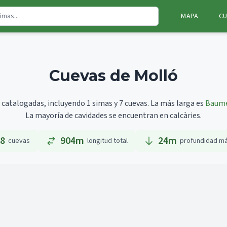
MAPA
CU
Cuevas de Molló
 catalogadas, incluyendo 1 simas y 7 cuevas.
La más larga es
Baume
La mayoría de cavidades se encuentran en calcàries.
8
904m
24
m
cuevas
longitud total
profundidad m