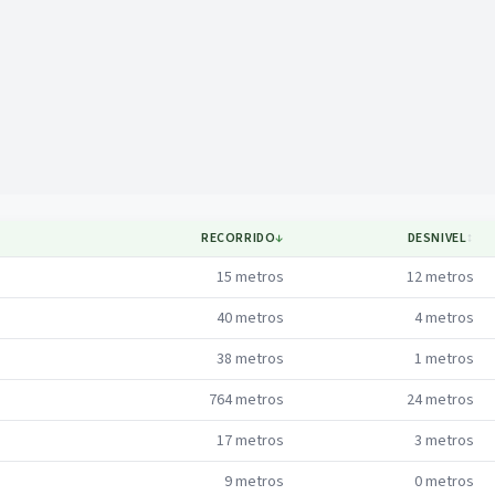
Mapa
RECORRIDO
↓
DESNIVEL
↕
15
metros
12
metros
40
metros
4
metros
38
metros
1
metros
764
metros
24
metros
17
metros
3
metros
9
metros
0
metros