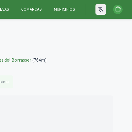
Iniciar ses
EVAS
COMARCAS
MUNICIPIOS
Open language
s del Borrasser
(764m)
áxima