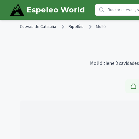
Skip to main content
Espeleo World
Cuevas de Cataluña
Ripollès
Molló
Molló tiene 8 cavidades