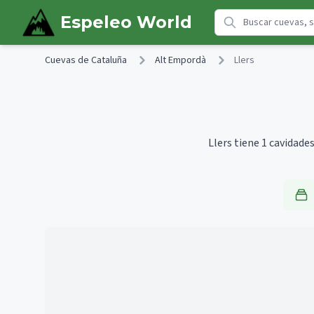
Skip to main content
Espeleo World
Cuevas de Cataluña
Alt Empordà
Llers
Llers tiene 1 cavidade