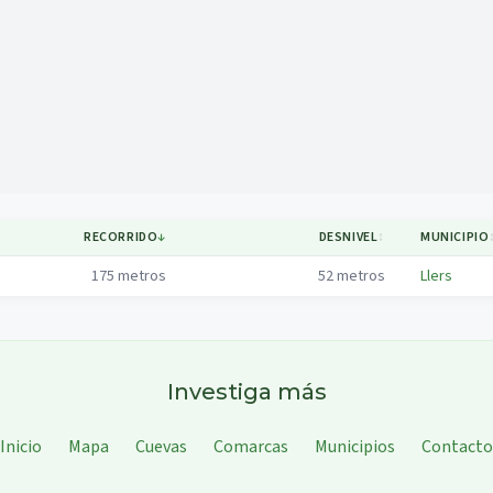
Mapa
RECORRIDO
↓
DESNIVEL
↕
MUNICIPIO
175
metros
52
metros
Llers
Investiga más
Inicio
Mapa
Cuevas
Comarcas
Municipios
Contacto