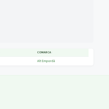
↕
COMARCA
↕
Alt Empordà