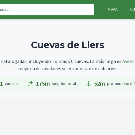
MAPA
CU
Cuevas de Llers
s catalogadas, incluyendo 1 simas y 0 cuevas.
La más larga es
Avenc
mayoría de cavidades se encuentran en calcàries.
1
175m
52
m
cuevas
longitud total
profundidad m