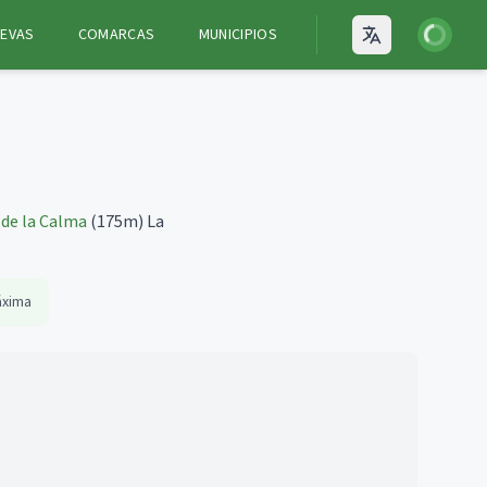
Iniciar ses
EVAS
COMARCAS
MUNICIPIOS
Open language
 de la Calma
(175m)
La
áxima