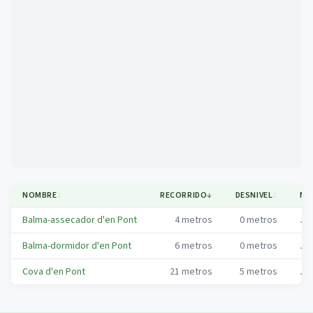
Mapa
NOMBRE
↕
RECORRIDO
↓
DESNIVEL
↕
MU
Balma-assecador d'en Pont
4
metros
0
metros
Ju
Balma-dormidor d'en Pont
6
metros
0
metros
Ju
Cova d'en Pont
21
metros
5
metros
Ju