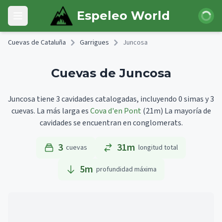
Skip to main content
Iniciar 
Espeleo World
Open main menu
Cuevas de Cataluña
Garrigues
Juncosa
Cuevas de Juncosa
Juncosa tiene 3 cavidades catalogadas, incluyendo 0 simas y 3
cuevas.
La más larga es
Cova d'en Pont
(21m)
La mayoría de
cavidades se encuentran en conglomerats.
3
31m
cuevas
longitud total
5
m
profundidad máxima