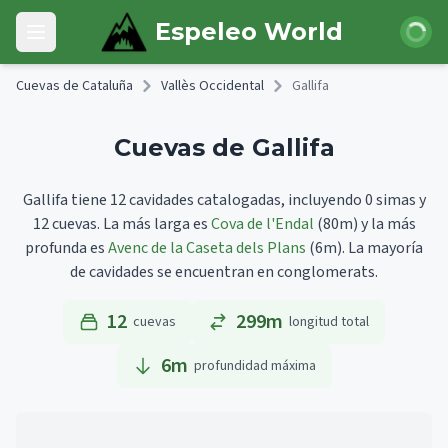
Skip to main content
Iniciar 
Espeleo World
Open main menu
Cuevas de Cataluña
Vallès Occidental
Gallifa
Cuevas de Gallifa
Gallifa tiene 12 cavidades catalogadas, incluyendo 0 simas y
12 cuevas.
La más larga es
Cova de l'Endal
(80m)
y la más
profunda es
Avenc de la Caseta dels Plans
(6m).
La mayoría
de cavidades se encuentran en conglomerats.
12
299m
cuevas
longitud total
6
m
profundidad máxima