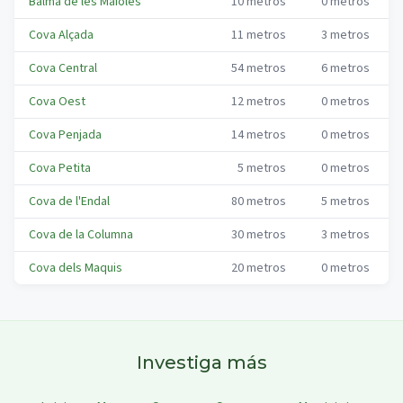
Balma de les Maioles
10
metros
0
metros
Cova Alçada
11
metros
3
metros
Cova Central
54
metros
6
metros
Cova Oest
12
metros
0
metros
Cova Penjada
14
metros
0
metros
Cova Petita
5
metros
0
metros
Cova de l'Endal
80
metros
5
metros
Cova de la Columna
30
metros
3
metros
Cova dels Maquis
20
metros
0
metros
Investiga más