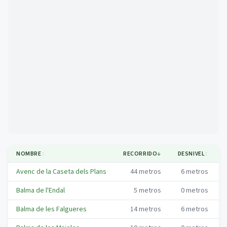
Mapa
NOMBRE
↕
RECORRIDO
↓
DESNIVEL
↕
Avenc de la Caseta dels Plans
44
metros
6
metros
Balma de l'Endal
5
metros
0
metros
Balma de les Falgueres
14
metros
6
metros