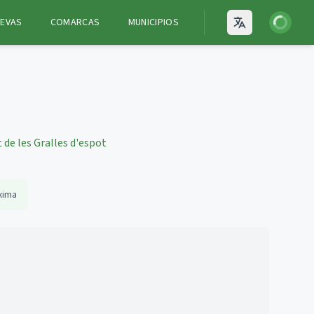
Iniciar ses
EVAS
COMARCAS
MUNICIPIOS
Open language
 de les Gralles d'espot
xima