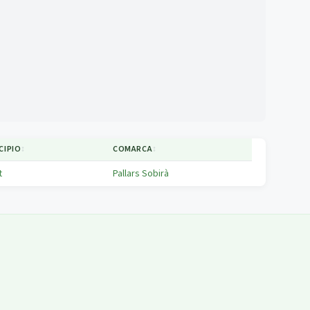
CIPIO
↕
COMARCA
↕
t
Pallars Sobirà