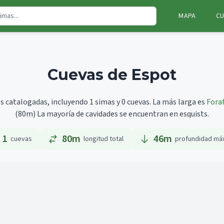
MAPA
CU
Cuevas de Espot
s catalogadas, incluyendo 1 simas y 0 cuevas.
La más larga es
Forat
(80m)
La mayoría de cavidades se encuentran en esquists.
1
80m
46
m
cuevas
longitud total
profundidad má