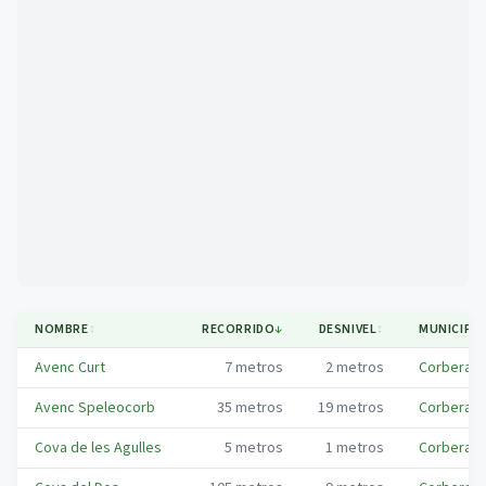
Mapa
NOMBRE
↕
RECORRIDO
↓
DESNIVEL
↕
MUNICIPI
Avenc Curt
7
metros
2
metros
Corbera d
Avenc Speleocorb
35
metros
19
metros
Corbera d
Cova de les Agulles
5
metros
1
metros
Corbera d