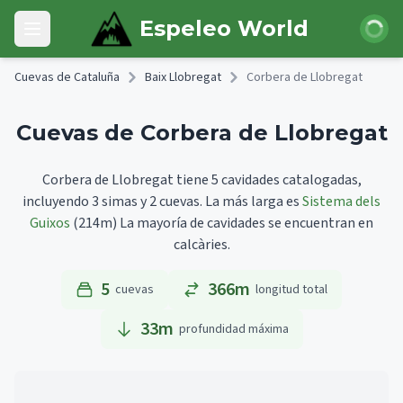
Skip to main content
Iniciar 
Espeleo World
Open main menu
Cuevas de Cataluña
Baix Llobregat
Corbera de Llobregat
Cuevas de Corbera de Llobregat
Corbera de Llobregat tiene 5 cavidades catalogadas,
incluyendo 3 simas y 2 cuevas.
La más larga es
Sistema dels
Guixos
(214m)
La mayoría de cavidades se encuentran en
calcàries.
5
366m
cuevas
longitud total
33
m
profundidad máxima