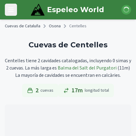
Skip to main content
Iniciar 
Espeleo World
Open main menu
Cuevas de Cataluña
Osona
Centelles
Cuevas de Centelles
Centelles tiene 2 cavidades catalogadas, incluyendo 0 simas y
2 cuevas.
La más larga es
Balma del Salt del Purgatori
(11m)
La mayoría de cavidades se encuentran en calcàries.
2
17m
cuevas
longitud total