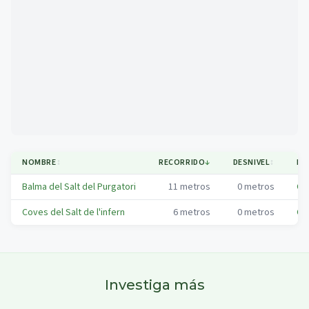
Mapa
NOMBRE
↕
RECORRIDO
↓
DESNIVEL
↕
MU
Balma del Salt del Purgatori
11
metros
0
metros
Ce
Coves del Salt de l'infern
6
metros
0
metros
Ce
Investiga más