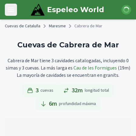
Skip to main content
Iniciar 
Espeleo World
Open main menu
Cuevas de Cataluña
Maresme
Cabrera de Mar
Cuevas de Cabrera de Mar
Cabrera de Mar tiene 3 cavidades catalogadas, incluyendo 0
simas y 3 cuevas.
La más larga es
Cau de les Formigues
(19m)
La mayoría de cavidades se encuentran en granits.
3
32m
cuevas
longitud total
6
m
profundidad máxima