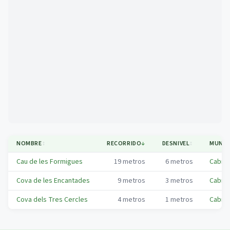
Mapa
NOMBRE
↕
RECORRIDO
↓
DESNIVEL
↕
MUNIC
Cau de les Formigues
19
metros
6
metros
Cabrer
Cova de les Encantades
9
metros
3
metros
Cabrer
Cova dels Tres Cercles
4
metros
1
metros
Cabrer