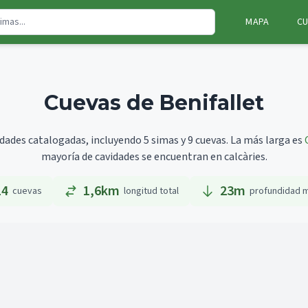
MAPA
CU
Cuevas de Benifallet
idades catalogadas, incluyendo 5 simas y 9 cuevas.
La más larga es
mayoría de cavidades se encuentran en calcàries.
14
1,6km
23
m
cuevas
longitud total
profundidad 