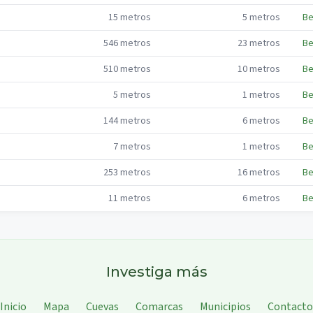
15
metros
5
metros
Be
546
metros
23
metros
Be
510
metros
10
metros
Be
5
metros
1
metros
Be
144
metros
6
metros
Be
7
metros
1
metros
Be
253
metros
16
metros
Be
11
metros
6
metros
Be
Investiga más
Inicio
Mapa
Cuevas
Comarcas
Municipios
Contacto