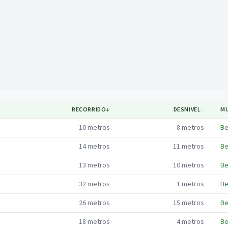
Mapa
RECORRIDO
↓
DESNIVEL
↕
MU
10
metros
8
metros
Be
14
metros
11
metros
Be
13
metros
10
metros
Be
32
metros
1
metros
Be
26
metros
15
metros
Be
18
metros
4
metros
Be