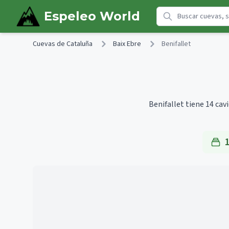
Skip to main content
Espeleo World
Cuevas de Cataluña
Baix Ebre
Benifallet
Benifallet tiene 14 cav