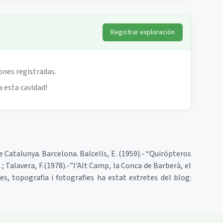
Registrar exploración
ones registradas.
a esta cavidad!
e Catalunya. Barcelona. Balcells, E. (1959).- “Quirópteros
; Talavera, F.(1978).-”l'Alt Camp, la Conca de Barberà, el
s, topografia i fotografies ha estat extretes del blog: