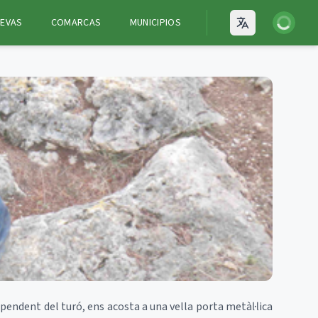
Iniciar ses
EVAS
COMARCAS
MUNICIPIOS
Open language
pendent del turó, ens acosta a una vella porta metàl·lica