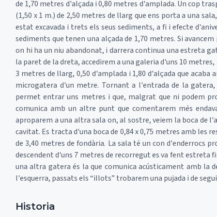
de 1,70 metres d'alçada i 0,80 metres d'amplada. Un cop tra
(1,50 x 1 m.) de 2,50 metres de llarg que ens porta a una sala,
estat excavada i trets els seus sediments, a fi i efecte d'aniv
sediments que tenen una alçada de 1,70 metres. Si avancem p
on hi ha un niu abandonat, i darrera continua una estreta ga
la paret de la dreta, accedirem a una galeria d'uns 10 metres, 
3 metres de llarg, 0,50 d'amplada i 1,80 d'alçada que acaba 
microgatera d'un metre. Tornant a l'entrada de la gatera,
permet entrar uns metres i que, malgrat que ni podem pro
comunica amb un altre punt que comentarem més endavant
aproparem a una altra sala on, al sostre, veiem la boca de l'
cavitat. Es tracta d'una boca de 0,84 x 0,75 metres amb les r
de 3,40 metres de fondària. La sala té un con d'enderrocs prov
descendent d'uns 7 metres de recorregut es va fent estreta fi
una altra gatera és la que comunica acústicament amb la de
l'esquerra, passats els “illots” trobarem una pujada i de segu
Historia