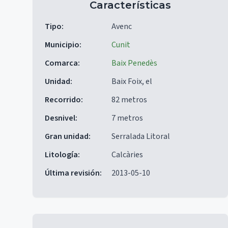
Características
Tipo
:
Avenc
Municipio
:
Cunit
Comarca
:
Baix Penedès
Unidad
:
Baix Foix, el
Recorrido
:
82 metros
Desnivel
:
7 metros
Gran unidad
:
Serralada Litoral
Litología
:
Calcàries
Última revisión
:
2013-05-10