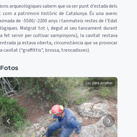
acions arqueològiques sabem que va ser punt d'estada dels
t com a patrimoni històric de Catalunya. És una avenc
ximada de -5500/-2200 anys i tanmateix restes de l'Edat
ològiques. Malgrat tot i, degut al seu tancament durant
a fet servir per cultivar xampinyons), la cavitat restava
'entrada ja estava oberta, circumstància que va provocar
cavitat (“graffittis”, brossa, trencadisses).
Fotos
Clic para ampliar