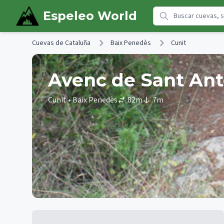
Skip to main content
Espeleo World
Cuevas de Cataluña
Baix Penedès
Cunit
Avenc de Sant Ant
Cunit
• Baix Penedès
82
m
7
m