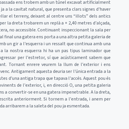
spassada ens trobem amb un túnel excavat artificialment
 ja a la cavitat natural, que presenta clars signes d'haver
ellar el terreny, deixant al centre uns “illots” dels antics
er la dreta trobarem un replà a + 2,40 metres d'alçada,
tera, no accessible. Continuant inspeccionant la sala per
al final una gatera ens porta a una altra petita galeria de
amb un gir a l'esquerra i un ressalt que continua amb una
 a la nostra esquerra hi ha un pas tipus laminador que
gressar per l'estretor, sí que acústicament sabem que
. Tornant enrere veurem la llum de l'exterior i ens
avenc. Antigament aquesta deuria ser l'única entrada a la
estes d'una antiga trapa que tapava l'accés. Aquest pou és
inents de l'exterior, i, en direcció O, una petita galeria
ns a convertir-se en una gatera impenetrable. A la dreta,
scrita anteriorment. Si tornem a l'entrada, i anem per
ida arribarem a la saleta del pou ja esmentada.