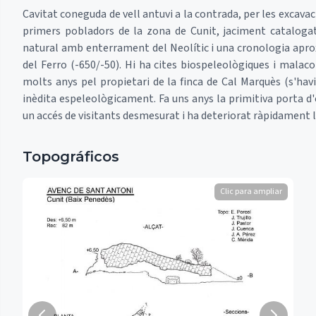
Cavitat coneguda de vell antuvi a la contrada, per les excav
primers pobladors de la zona de Cunit, jaciment cataloga
natural amb enterrament del Neolític i una cronologia apro
del Ferro (-650/-50). Hi ha cites biospeleològiques i malac
molts anys pel propietari de la finca de Cal Marquès (s'havi
inèdita espeleològicament. Fa uns anys la primitiva porta d
un accés de visitants desmesurat i ha deteriorat ràpidament la 
Topográficos
Clic para ampliar