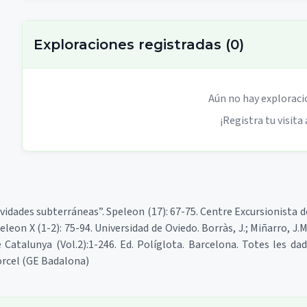
Exploraciones registradas
(
0
)
Aún no hay exploraci
¡Registra tu visita 
vidades subterráneas”. Speleon (17): 67-75. Centre Excursionista d
eon X (1-2): 75-94. Universidad de Oviedo. Borràs, J.; Miñarro, J.M.
Catalunya (Vol.2):1-246. Ed. Políglota. Barcelona. Totes les dade
Porcel (GE Badalona)