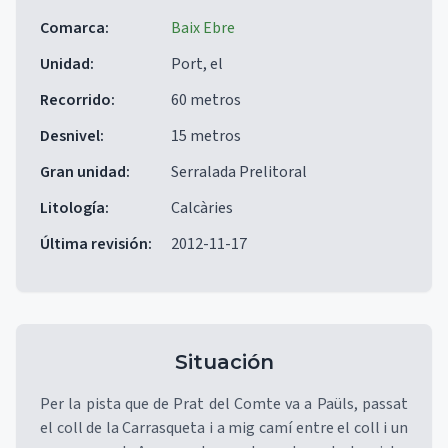
Comarca
:
Baix Ebre
Unidad
:
Port, el
Recorrido
:
60 metros
Desnivel
:
15 metros
Gran unidad
:
Serralada Prelitoral
Litología
:
Calcàries
Última revisión
:
2012-11-17
Situación
Per la pista que de Prat del Comte va a Paüls, passat
el coll de la Carrasqueta i a mig camí entre el coll i un