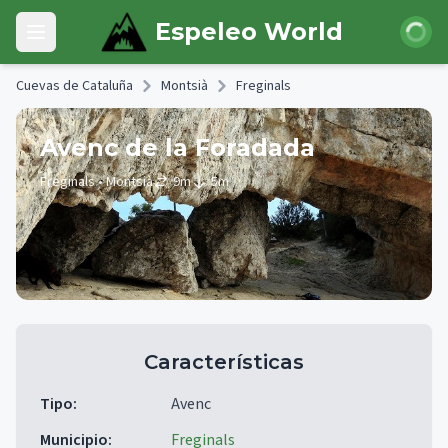
Skip to main content
Iniciar 
Espeleo World
Open main menu
Cuevas de Cataluña
Montsià
Freginals
Avenc de la Foradada
Freginals
• Montsià
9
m
5
m
Características
Tipo
:
Avenc
Municipio
:
Freginals